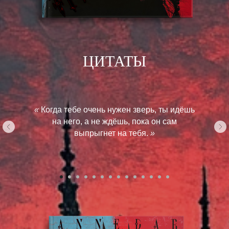
АННОТАЦИЯ
ЦИТАТЫ
«
Когда тебе очень нужен зверь, ты идёшь
на него, а не ждёшь, пока он сам
выпрыгнет на тебя.
»
Дары металлические – территория без
ограничений: рамок и правил не
существует, а это значит, что сдерживаться
нет смысла. Поэтому зацикленность